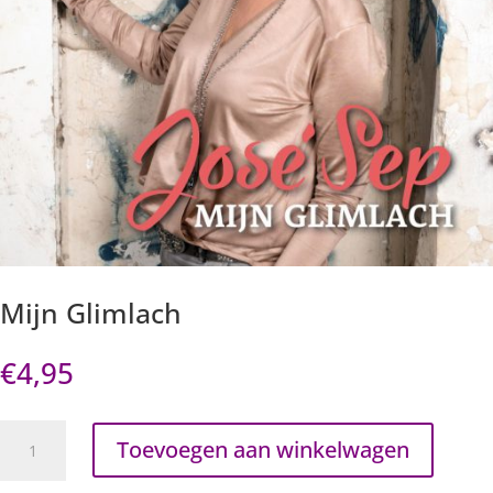
Mijn Glimlach
€
4,95
Mijn
Toevoegen aan winkelwagen
Glimlach
aantal