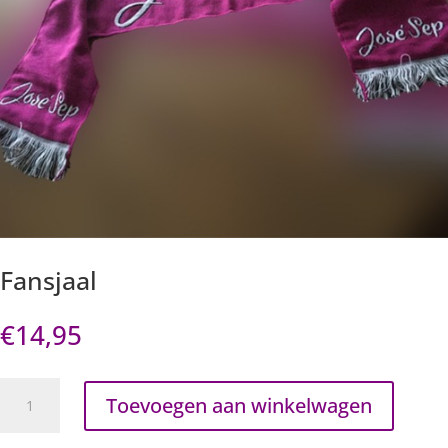
Fansjaal
€
14,95
Fansjaal
Toevoegen aan winkelwagen
aantal